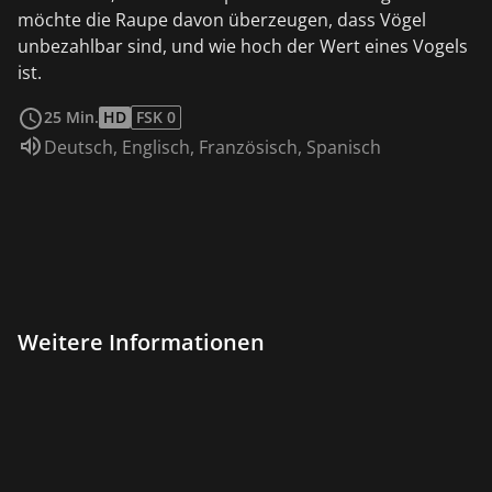
möchte die Raupe davon überzeugen, dass Vögel
unbezahlbar sind, und wie hoch der Wert eines Vogels
ist.
weiterlesen
25 Min.
HD
FSK 0
Sprache:
Deutsch
,
Englisch
,
Französisch
,
Spanisch
Weitere Informationen