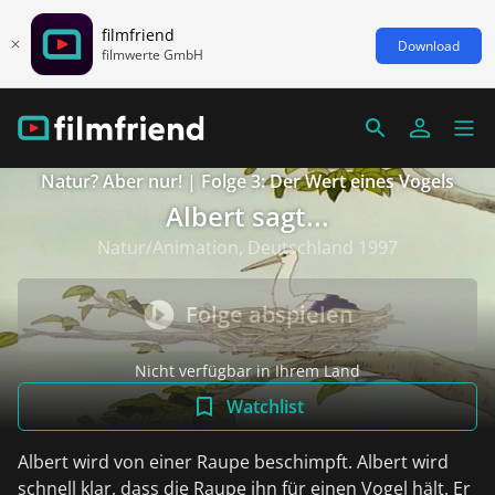
filmfriend
Download
filmwerte GmbH
Natur? Aber nur! | Folge 3: Der Wert eines Vogels
Albert sagt...
Natur/Animation, Deutschland 1997
Folge abspielen
Nicht verfügbar in Ihrem Land
Watchlist
Albert wird von einer Raupe beschimpft. Albert wird
schnell klar, dass die Raupe ihn für einen Vogel hält. Er