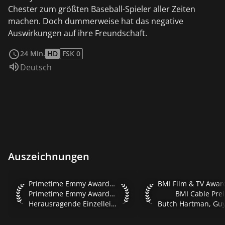
Chester zum größten Baseball-Spieler aller Zeiten
machen. Doch dummerweise hat das negative
Auswirkungen auf ihre Freundschaft.
weiterlesen
24 Min.
HD
FSK 0
Sprache:
Deutsch
Auszeichnungen
Primetime Emmy Awards 2005 Primetime Emmy Awards 2005 H
BMI Film & TV Awards
Primetime Emmy Awards 2005
Primetime Emmy Awards 2005
BMI Cable Prei
Herausragende Einzelleistung in der Kategorie Animation