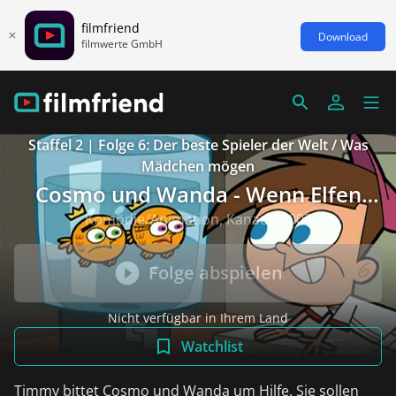
filmfriend
Download
filmwerte GmbH
Staffel 2 | Folge 6: Der beste Spieler der Welt / Was
Mädchen mögen
Cosmo und Wanda - Wenn Elfen
helfen
Komödie/Animation, Kanada 2002
Folge abspielen
Nicht verfügbar in Ihrem Land
Watchlist
Timmy bittet Cosmo und Wanda um Hilfe. Sie sollen