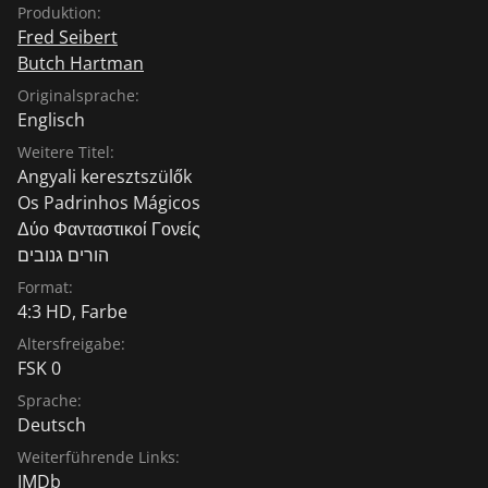
Produktion:
Fred Seibert
Butch Hartman
Originalsprache:
Englisch
Weitere Titel:
Angyali keresztszülők
Os Padrinhos Mágicos
Δύο Φανταστικοί Γονείς
הורים גנובים
Format:
4:3 HD, Farbe
Altersfreigabe:
FSK 0
Sprache:
Deutsch
Weiterführende Links:
IMDb