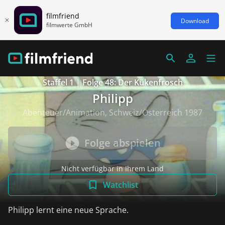
filmfriend
Download
filmwerte GmbH
Staffel 1 | Folge 48: Der Kükenfrosch
Philipp
Abenteuer/Animation, Schweiz/Österreich 1987
Folge abspielen
Nicht verfügbar in Ihrem Land
Watchlist
Philipp lernt eine neue Sprache.
weiterlesen