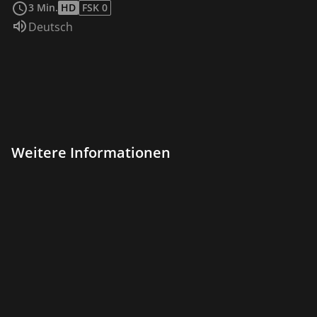
3 Min.
HD
FSK 0
Sprache:
Deutsch
Weitere Informationen