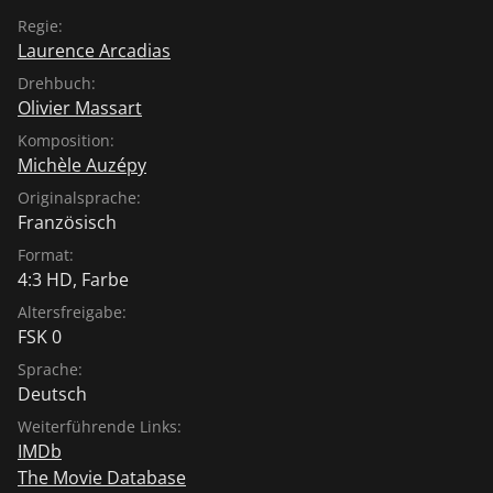
Regie:
Laurence Arcadias
Drehbuch:
Olivier Massart
Komposition:
Michèle Auzépy
Originalsprache:
Französisch
Format:
4:3 HD, Farbe
Altersfreigabe:
FSK 0
Sprache:
Deutsch
Weiterführende Links:
IMDb
The Movie Database