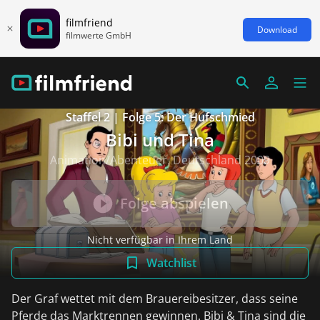
filmfriend
Download
filmwerte GmbH
Staffel 2 | Folge 5: Der Hufschmied
Bibi und Tina
Animation/Abenteuer, Deutschland 2009
Folge abspielen
Nicht verfügbar in Ihrem Land
Watchlist
Der Graf wettet mit dem Brauereibesitzer, dass seine
Pferde das Marktrennen gewinnen. Bibi & Tina sind die