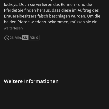
Jockeys. Doch sie verlieren das Rennen - und die
Pferde! Sie finden heraus, dass diese im Auftrag des
Brauereibesitzers falsch beschlagen wurden. Um die
beiden Pferde wiederzubekommen, müssen sie ein
weiteres Rennen gewinnen!
weiterlesen
26 Min.
SD
FSK 0
Weitere Informationen