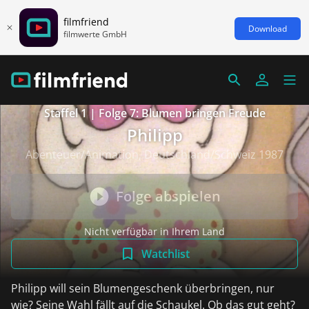
filmfriend
Download
filmwerte GmbH
Staffel 1 | Folge 7: Blumen bringen Freude
Philipp
Abenteuer/Animation, Deutschland/Schweiz 1987
Folge abspielen
Nicht verfügbar in Ihrem Land
Watchlist
Philipp will sein Blumengeschenk überbringen, nur
wie? Seine Wahl fällt auf die Schaukel. Ob das gut geht?