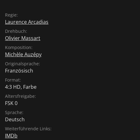
Regie:
Laurence Arcadias
Drehbuch:
Olivier Massart
Komposition:
Michèle Auzépy
Originalsprache:
Französisch
Format:
4:3 HD, Farbe
Altersfreigabe:
FSK 0
Sprache:
Deutsch
Weiterführende Links:
IMDb