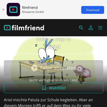
filmfriend
Download
filmwerte GmbH
Staffel 1 | Folge 12
Ariol
Buchverfilmung/Animation, Frankreich 2009
Folge abspielen
Nicht verfügbar in Ihrem Land
Watchlist
Ariol möchte Petula zur Schule begleiten. Aber an
diesem Morgen trifft er auf dem Weg zu ihr viele