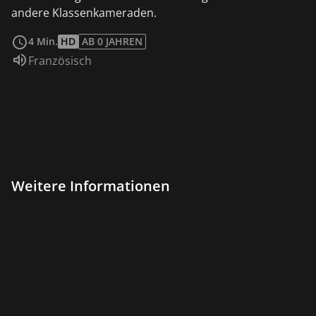
andere Klassenkameraden.
weiterlesen
4 Min.
HD
AB 0 JAHREN
Sprache:
Französisch
Weitere Informationen