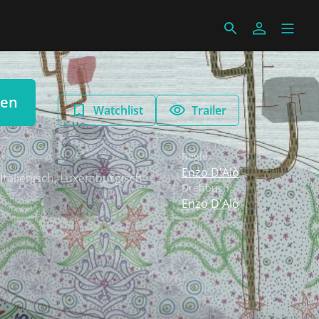
len
Watchlist
Trailer
Regie:
Enzo D'Alò
Italienisch
,
Luxemburgisch
Drehbuch:
Enzo D'Alò