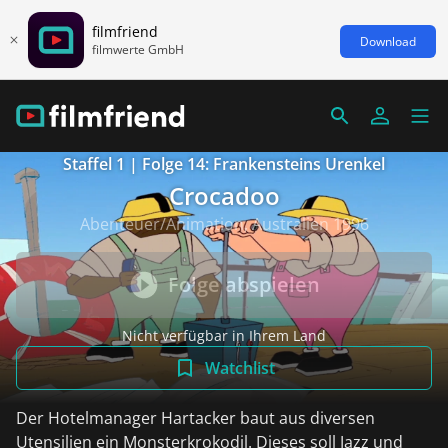
filmfriend
Download
filmwerte GmbH
Staffel 1 | Folge 14: Frankensteins Urenkel
Crocadoo
Abenteuer/Animation, Australien 1996
Folge abspielen
Nicht verfügbar in Ihrem Land
Watchlist
Der Hotelmanager Hartacker baut aus diversen
Utensilien ein Monsterkrokodil. Dieses soll Jazz und