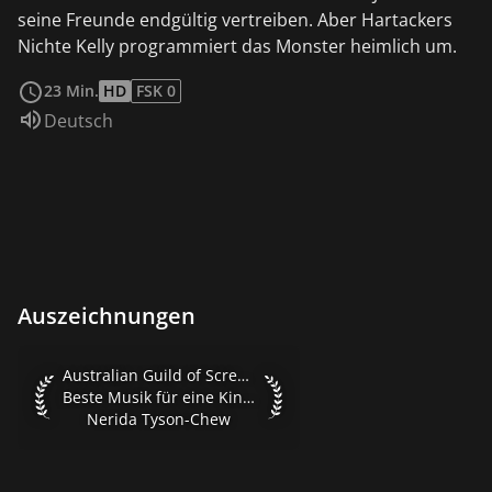
seine Freunde endgültig vertreiben. Aber Hartackers
Nichte Kelly programmiert das Monster heimlich um.
weiterlesen
23 Min.
HD
FSK 0
Sprache:
Deutsch
Auszeichnungen
Australian Guild of Screen Composers 1996 Beste Musik fü
Australian Guild of Screen Composers 1996
Beste Musik für eine Kinderserie
Nerida Tyson-Chew