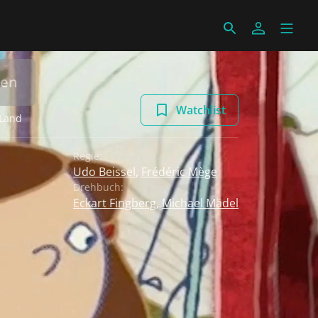
len
Watchlist
 Land
Regie:
Udo Beissel
,
Frédéric Mège
Drehbuch:
Eckart Fingberg
,
Michael Mädel