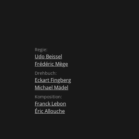
Regie:
Udo Beissel
Frédéric Mège
Drehbuch:
Eckart Fingberg
Michael Mädel
Komposition:
Franck Lebon
Éric Allouche