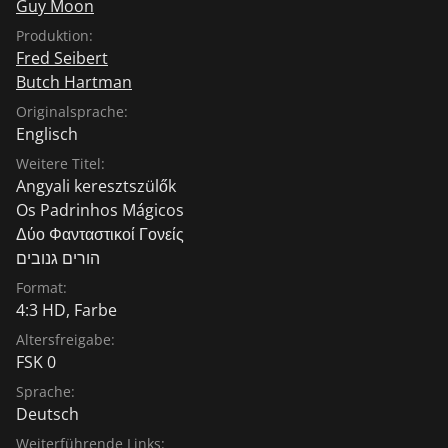
Guy Moon
Produktion:
Fred Seibert
Butch Hartman
Originalsprache:
Englisch
Weitere Titel:
Angyali keresztszülők
Os Padrinhos Mágicos
Δύο Φανταστικοί Γονείς
הורים גנובים
Format:
4:3 HD, Farbe
Altersfreigabe:
FSK 0
Sprache:
Deutsch
Weiterführende Links: