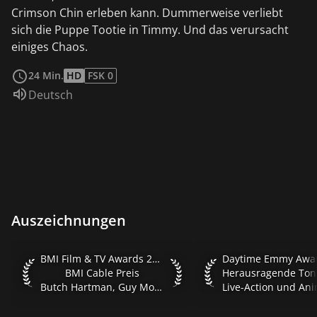
Crimson Chin erleben kann. Dummerweise verliebt
sich die Puppe Tootie in Timmy. Und das verursacht
einiges Chaos.
weiterlesen
24 Min.
HD
FSK 0
Sprache:
Deutsch
Auszeichnungen
BMI Film & TV Awards 2002, 2003, 2004 BMI Cable Preis Bu
Daytime Emmy Awards
BMI Film & TV Awards 2002, 2003, 2004
BMI Cable Preis
Butch Hartman, Guy Moon, Ron Jones