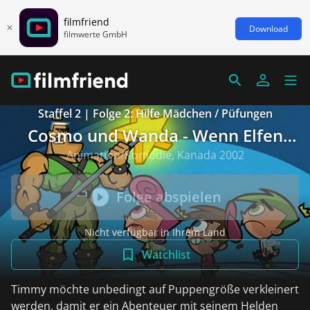
filmfriend
Download
filmwerte GmbH
Staffel 2 | Folge 2: Hilfe Mädchen / Püfungen
Cosmo und Wanda - Wenn Elfen
helfen
Animation/Komödie, Kanada 2002
Folge abspielen
Nicht verfügbar in Ihrem Land
Watchlist
Timmy möchte unbedingt auf Puppengröße verkleinert
werden, damit er ein Abenteuer mit seinem Helden