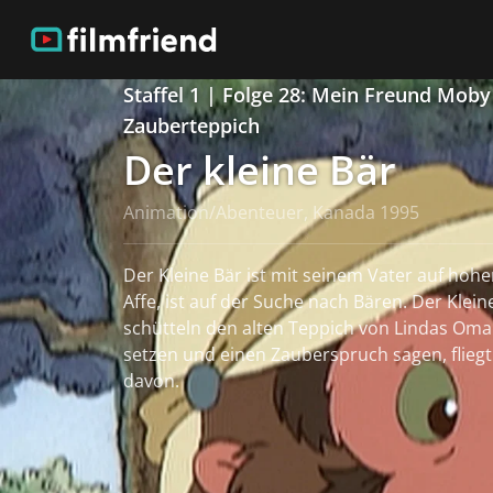
Staffel 1 | Folge 28: Mein Freund Moby -
Zauberteppich
Der kleine Bär
Animation/Abenteuer, Kanada 1995
Der Kleine Bär ist mit seinem Vater auf hoher See. Mitzi, ein
Affe, ist auf der Suche nach Bären. Der Kleine Bär, Linda und Tutu
schütteln den alten Teppich von Lindas Oma a
setzen und einen Zauberspruch sagen, fliegt
davon.
weiterlesen