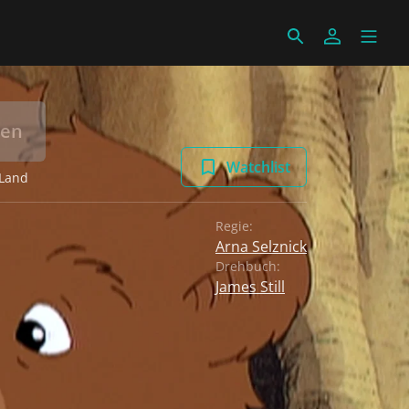
len
Watchlist
 Land
Regie:
Arna Selznick
Drehbuch:
James Still