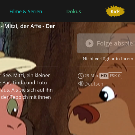
Filme & Serien
Dokus
 Mitzi, der Affe - Der
Folge abspie
Nicht verfügbar in Ihrem
 kleiner
23 Min.
HD
FSK 0
Sprache:
Deutsch
us. Als sie sich auf ihn
 der Teppich mit ihnen