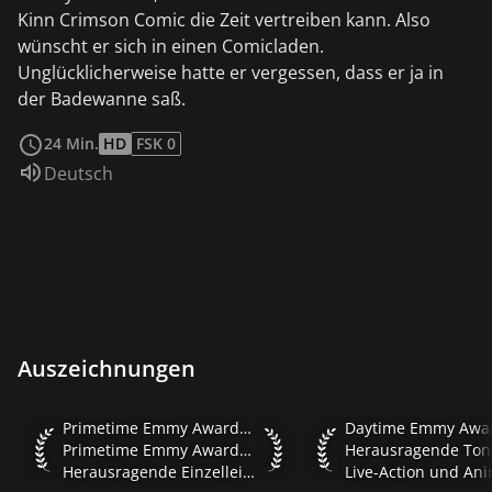
Kinn Crimson Comic die Zeit vertreiben kann. Also
wünscht er sich in einen Comicladen.
Unglücklicherweise hatte er vergessen, dass er ja in
der Badewanne saß.
weiterlesen
24 Min.
HD
FSK 0
Sprache:
Deutsch
Auszeichnungen
Primetime Emmy Awards 2005 Primetime Emmy Awards 2005 H
Daytime Emmy Awards
Primetime Emmy Awards 2005
Primetime Emmy Awards 2005
Herausragende Einzelleistung in der Kategorie Animation