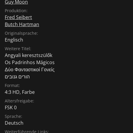
Guy Moon
Produktion:
Fred Seibert
Butch Hartman
Originalsprache:
Englisch
Weitere Titel:
Angyali keresztszülők
Os Padrinhos Mágicos
Δύο Φανταστικοί Γονείς
הורים גנובים
Format:
4:3 HD, Farbe
Altersfreigabe:
FSK 0
Sprache:
Deutsch
Weiterführende Links: