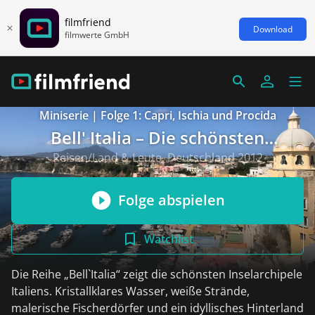
filmfriend
Download
filmwerte GmbH
Miniserie | Folge 1: Capri, Ischia und Procida
Bell' Italia – Die schönsten
Inselarchipele Italiens
Reisen/Land & Leute, Deutschland 2012
Folge abspielen
Watchlist
Die Reihe „Bell`Italia“ zeigt die schönsten Inselarchipele
Italiens. Kristallklares Wasser, weiße Strände,
malerische Fischerdörfer und ein idyllisches Hinterland