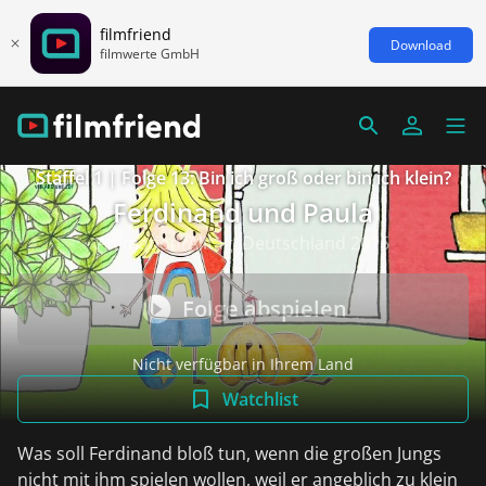
filmfriend
Download
filmwerte GmbH
Staffel 1 | Folge 13: Bin ich groß oder bin ich klein?
Ferdinand und Paula
Animation/Alltag, Deutschland 2016
Folge abspielen
Nicht verfügbar in Ihrem Land
Watchlist
Was soll Ferdinand bloß tun, wenn die großen Jungs
nicht mit ihm spielen wollen, weil er angeblich zu klein