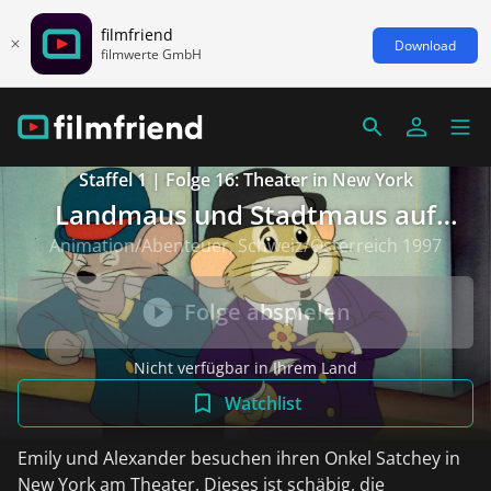
filmfriend
Download
filmwerte GmbH
Staffel 1 | Folge 16: Theater in New York
Landmaus und Stadtmaus auf
Reisen
Animation/Abenteuer, Schweiz/Österreich 1997
Folge abspielen
Nicht verfügbar in Ihrem Land
Watchlist
Emily und Alexander besuchen ihren Onkel Satchey in
New York am Theater. Dieses ist schäbig, die