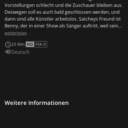
Vorstellungen schlecht und die Zuschauer bleiben aus.
Deswegen soll es auch bald geschlossen werden, und
dann sind alle Künstler arbeitslos. Satcheys Freund ist
Benny, der in einer Show als Sänger auftritt, weil sein
Vater, der Besitzer des Theaters, es so will. Plötzlich
weiterlesen
tauchen 2 Ganoven auf, die sich vom Theater aus
23 Min.
HD
FSK 0
einen Tunnel in die nebenan gelegene Bank sprengen
Sprache:
Deutsch
wollen. Als Bennys Vater die beiden dabei entdeckt,
wird er kurzer hand entführt. Doch Benny und die
Mäuse können den Vater, die Vorstellung und sogar
das Theater retten.
Weitere Informationen