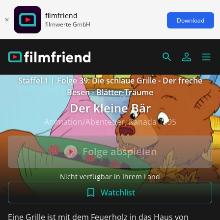
filmfriend
Download
filmwerte GmbH
Staffel 1 | Folge 39: Die schlaue Grille - Der freche
Besen - Blätter-Träume
Der kleine Bär
Animation/Abenteuer, Kanada 1995
Folge abspielen
Nicht verfügbar in Ihrem Land
Watchlist
Eine Grille ist mit dem Feuerholz in das Haus von